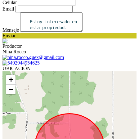
Celular
Email
Mensaje
Enviar
Productor
Nina Rocco
nina.rocco.guex@gmail.com
5492944954625
UBICACIÓN
+
−