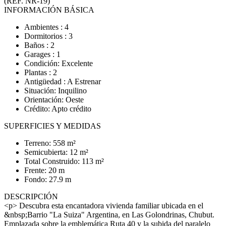
(REF. NR-19)
INFORMACIÓN BÁSICA
Ambientes : 4
Dormitorios : 3
Baños : 2
Garages : 1
Condición: Excelente
Plantas : 2
Antigüedad : A Estrenar
Situación: Inquilino
Orientación: Oeste
Crédito: Apto crédito
SUPERFICIES Y MEDIDAS
Terreno: 558 m²
Semicubierta: 12 m²
Total Construido: 113 m²
Frente: 20 m
Fondo: 27.9 m
DESCRIPCIÓN
<p> Descubra esta encantadora vivienda familiar ubicada en el
&nbsp;Barrio "La Suiza" Argentina, en Las Golondrinas, Chubut.
Emplazada sobre la emblemática Ruta 40 y la subida del paralelo