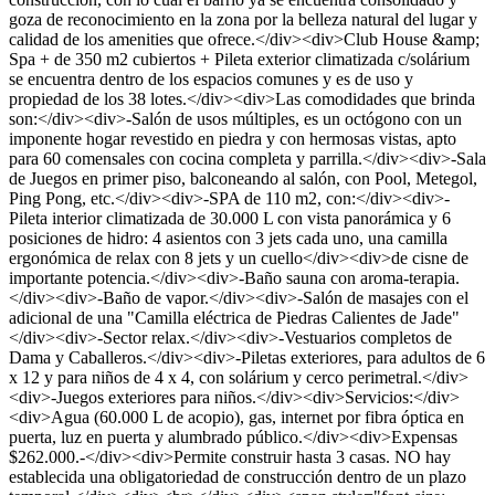
goza de reconocimiento en la zona por la belleza natural del lugar y
calidad de los amenities que ofrece.</div><div>Club House &amp;
Spa + de 350 m2 cubiertos + Pileta exterior climatizada c/solárium
se encuentra dentro de los espacios comunes y es de uso y
propiedad de los 38 lotes.</div><div>Las comodidades que brinda
son:</div><div>-Salón de usos múltiples, es un octógono con un
imponente hogar revestido en piedra y con hermosas vistas, apto
para 60 comensales con cocina completa y parrilla.</div><div>-Sala
de Juegos en primer piso, balconeando al salón, con Pool, Metegol,
Ping Pong, etc.</div><div>-SPA de 110 m2, con:</div><div>-
Pileta interior climatizada de 30.000 L con vista panorámica y 6
posiciones de hidro: 4 asientos con 3 jets cada uno, una camilla
ergonómica de relax con 8 jets y un cuello</div><div>de cisne de
importante potencia.</div><div>-Baño sauna con aroma-terapia.
</div><div>-Baño de vapor.</div><div>-Salón de masajes con el
adicional de una "Camilla eléctrica de Piedras Calientes de Jade"
</div><div>-Sector relax.</div><div>-Vestuarios completos de
Dama y Caballeros.</div><div>-Piletas exteriores, para adultos de 6
x 12 y para niños de 4 x 4, con solárium y cerco perimetral.</div>
<div>-Juegos exteriores para niños.</div><div>Servicios:</div>
<div>Agua (60.000 L de acopio), gas, internet por fibra óptica en
puerta, luz en puerta y alumbrado público.</div><div>Expensas
$262.000.-</div><div>Permite construir hasta 3 casas. NO hay
establecida una obligatoriedad de construcción dentro de un plazo