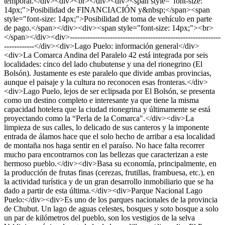
temporal.</div><div><br></div><div><span style="font-size:
14px;">Posibilidad de FINANCIACIÓN y&nbsp;</span><span
style="font-size: 14px;">Posibilidad de toma de vehículo en parte
de pago.</span></div><div><span style="font-size: 14px;"><br>
</span></div><div>------------------------------------------------------------
------------</div><div>Lago Puelo: información general</div>
<div>La Comarca Andina del Paralelo 42 está integrada por seis
localidades: cinco del lado chubutense y una del rionegrino (El
Bolsón). Justamente es este paralelo que divide ambas provincias,
aunque el paisaje y la cultura no reconocen esas fronteras.</div>
<div>Lago Puelo, lejos de ser eclipsada por El Bolsón, se presenta
como un destino completo e interesante ya que tiene la misma
capacidad hotelera que la ciudad rionegrina y últimamente se está
proyectando como la “Perla de la Comarca".</div><div>La
limpieza de sus calles, lo delicado de sus canteros y la imponente
entrada de álamos hace que el solo hecho de arribar a esa localidad
de montaña nos haga sentir en el paraíso. No hace falta recorrer
mucho para encontrarnos con las bellezas que caracterizan a este
hermoso pueblo.</div><div>Basa su economía, principalmente, en
la producción de frutas finas (cerezas, frutillas, frambuesa, etc.), en
la actividad turística y de un gran desarrollo inmobiliario que se ha
dado a partir de esta última.</div><div>Parque Nacional Lago
Puelo:</div><div>Es uno de los parques nacionales de la provincia
de Chubut. Un lago de aguas celestes, bosques y soto bosque a solo
un par de kilómetros del pueblo, son los vestigios de la selva