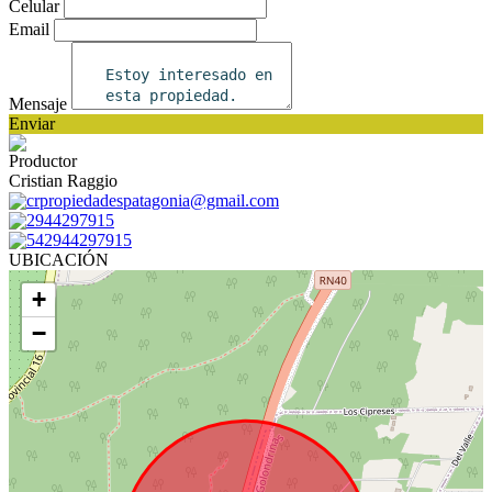
Celular
Email
Mensaje
Enviar
Productor
Cristian Raggio
crpropiedadespatagonia@gmail.com
2944297915
542944297915
UBICACIÓN
+
−