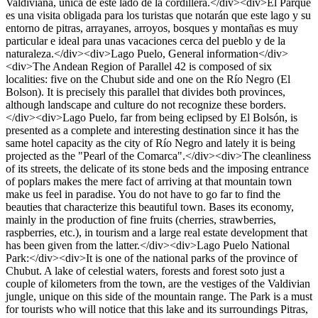
Valdiviana, única de este lado de la cordillera.</div><div>El Parque
es una visita obligada para los turistas que notarán que este lago y su
entorno de pitras, arrayanes, arroyos, bosques y montañas es muy
particular e ideal para unas vacaciones cerca del pueblo y de la
naturaleza.</div><div>Lago Puelo, General information</div>
<div>The Andean Region of Parallel 42 is composed of six
localities: five on the Chubut side and one on the Río Negro (El
Bolson). It is precisely this parallel that divides both provinces,
although landscape and culture do not recognize these borders.
</div><div>Lago Puelo, far from being eclipsed by El Bolsón, is
presented as a complete and interesting destination since it has the
same hotel capacity as the city of Río Negro and lately it is being
projected as the "Pearl of the Comarca".</div><div>The cleanliness
of its streets, the delicate of its stone beds and the imposing entrance
of poplars makes the mere fact of arriving at that mountain town
make us feel in paradise. You do not have to go far to find the
beauties that characterize this beautiful town. Bases its economy,
mainly in the production of fine fruits (cherries, strawberries,
raspberries, etc.), in tourism and a large real estate development that
has been given from the latter.</div><div>Lago Puelo National
Park:</div><div>It is one of the national parks of the province of
Chubut. A lake of celestial waters, forests and forest soto just a
couple of kilometers from the town, are the vestiges of the Valdivian
jungle, unique on this side of the mountain range. The Park is a must
for tourists who will notice that this lake and its surroundings Pitras,