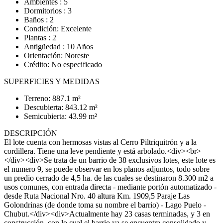
Ambientes : 5
Dormitorios : 3
Baños : 2
Condición: Excelente
Plantas : 2
Antigüedad : 10 Años
Orientación: Noreste
Crédito: No especificado
SUPERFICIES Y MEDIDAS
Terreno: 887.1 m²
Descubierta: 843.12 m²
Semicubierta: 43.99 m²
DESCRIPCIÓN
El lote cuenta con hermosas vistas al Cerro Piltriquitrón y a la
cordillera. Tiene una leve pendiente y está arbolado.<div><br>
</div><div>Se trata de un barrio de 38 exclusivos lotes, este lote es
el numero 9, se puede observar en los planos adjuntos, todo sobre
un predio cerrado de 4,5 ha. de las cuales se destinaron 8.300 m2 a
usos comunes, con entrada directa - mediante portón automatizado -
desde Ruta Nacional Nro. 40 altura Km. 1909,5 Paraje Las
Golondrinas (de donde toma su nombre el barrio) - Lago Puelo -
Chubut.</div><div>Actualmente hay 23 casas terminadas, y 3 en
construcción, con lo cual el barrio ya se encuentra consolidado y