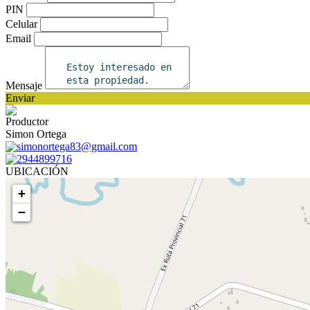
PIN
Celular
Email
Mensaje
Enviar
Productor
Simon Ortega
simonortega83@gmail.com
2944899716
UBICACIÓN
+
−