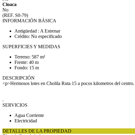
Cloaca
No
(REF. S0-79)
INFORMACIÓN BÁSICA
Antigüedad : A Estrenar
Crédito: No especificado
SUPERFICIES Y MEDIDAS
Terreno: 587 m²
Frente: 40 m
Fondo: 15 m
DESCRIPCIÓN
<p>Hermosos lotes en Cholila Ruta 15 a pocos kilometros del centro
.
SERVICIOS
Agua Corriente
Electricidad
DETALLES DE LA PROPIEDAD