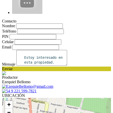
Contacto
Nombre
Teléfono
PIN
Celular
Email
Mensaje
Enviar
Productor
Ezequiel Bellomo
Ezequielbellomo@gmail.com
54 9 221 599-7821
UBICACIÓN
+
−