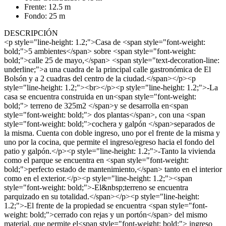
Frente: 12.5 m
Fondo: 25 m
DESCRIPCIÓN
<p style="line-height: 1.2;">Casa de <span style="font-weight:
bold;">5 ambientes</span> sobre <span style="font-weight:
bold;">calle 25 de mayo,</span> <span style="text-decoration-line:
underline;">a una cuadra de la principal calle gastronómica de El
Bolsón y a 2 cuadras del centro de la ciudad.</span></p><p
style="line-height: 1.2;"><br></p><p style="line-height: 1.2;">-La
casa se encuentra construida en un<span style="font-weight:
bold;"> terreno de 325m2 </span>y se desarrolla en<span
style="font-weight: bold;"> dos plantas</span>, con una <span
style="font-weight: bold;">cochera y galpón </span>separados de
la misma. Cuenta con doble ingreso, uno por el frente de la misma y
uno por la cocina, que permite el ingreso/egreso hacia el fondo del
patio y galpón.</p><p style="line-height: 1.2;">-Tanto la vivienda
como el parque se encuentra en <span style="font-weight:
bold;">perfecto estado de mantenimiento,</span> tanto en el interior
como en el exterior.</p><p style="line-height: 1.2;"><span
style="font-weight: bold;">-El&nbsp;terreno se encuentra
parquizado en su totalidad.</span></p><p style="line-height:
1.2;">-El frente de la propiedad se encuentra <span style="font-
weight: bold;">cerrado con rejas y un portón</span> del mismo
material, que permite el<span style="font-weight: bold;"> ingreso