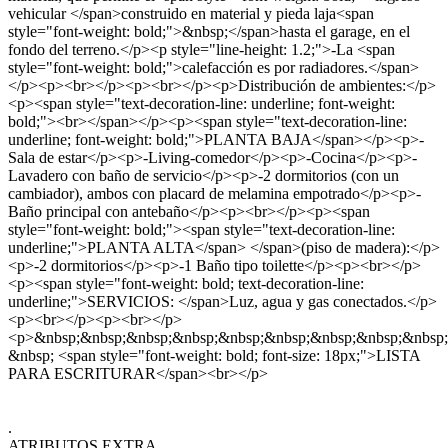
vehicular </span>construido en material y pieda laja<span
style="font-weight: bold;">&nbsp;</span>hasta el garage, en el
fondo del terreno.</p><p style="line-height: 1.2;">-La <span
style="font-weight: bold;">calefacción es por radiadores.</span>
</p><p><br></p><p><br></p><p>Distribución de ambientes:</p>
<p><span style="text-decoration-line: underline; font-weight:
bold;"><br></span></p><p><span style="text-decoration-line:
underline; font-weight: bold;">PLANTA BAJA</span></p><p>-
Sala de estar</p><p>-Living-comedor</p><p>-Cocina</p><p>-
Lavadero con baño de servicio</p><p>-2 dormitorios (con un
cambiador), ambos con placard de melamina empotrado</p><p>-
Baño principal con antebaño</p><p><br></p><p><span
style="font-weight: bold;"><span style="text-decoration-line:
underline;">PLANTA ALTA</span> </span>(piso de madera):</p>
<p>-2 dormitorios</p><p>-1 Baño tipo toilette</p><p><br></p>
<p><span style="font-weight: bold; text-decoration-line:
underline;">SERVICIOS: </span>Luz, agua y gas conectados.</p>
<p><br></p><p><br></p>
<p>&nbsp;&nbsp;&nbsp;&nbsp;&nbsp;&nbsp;&nbsp;&nbsp;&nbsp;
&nbsp; <span style="font-weight: bold; font-size: 18px;">LISTA
PARA ESCRITURAR</span><br></p>
.
ATRIBUTOS EXTRA