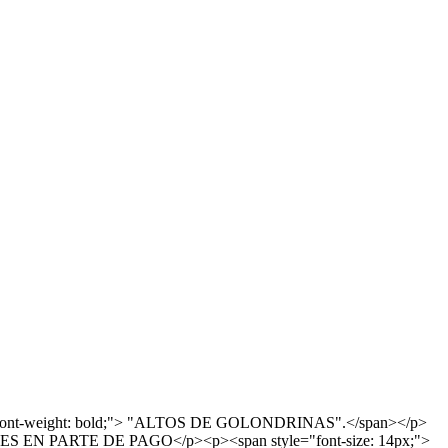
14px; font-weight: bold;"> "ALTOS DE GOLONDRINAS".</span></p>
S EN PARTE DE PAGO</p><p><span style="font-size: 14px;">