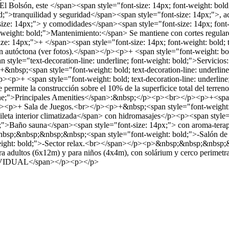
 Bolsón, este </span><span style="font-size: 14px; font-weight: bold
d;">tranquilidad y seguridad</span><span style="font-size: 14px;">, 
-size: 14px;"> y comodidades</span><span style="font-size: 14px; font
eight: bold;">Mantenimiento:</span> Se mantiene con cortes regulares d
ze: 14px;">+ </span><span style="font-size: 14px; font-weight: bold; 
ón autóctona (ver fotos).</span></p><p>+ <span style="font-weight: bold
n style="text-decoration-line: underline; font-weight: bold;">Servicios
+&nbsp;<span style="font-weight: bold; text-decoration-line: underlin
p><p>+ <span style="font-weight: bold; text-decoration-line: underlin
ermite la construcción sobre el 10% de la superficice total del terren
rline;">Principales Amenities</span>:&nbsp;</p><p><br></p><p>+<span
></p><p>+ Sala de Juegos.<br></p><p>+&nbsp;<span style="font-weig
eta interior climatizada</span> con hidromasajes</p><p><span style
old;">Baño sauna</span><span style="font-size: 14px;"> con aroma-te
;&nbsp;&nbsp;&nbsp;<span style="font-weight: bold;">-Salón de mas
ht: bold;">-Sector relax.<br></span></p><p>&nbsp;&nbsp;&nbsp;&n
ara adultos (6x12m) y para niños (4x4m), con solárium y cerco perim
NDIVIDUAL</span></p><p></p>