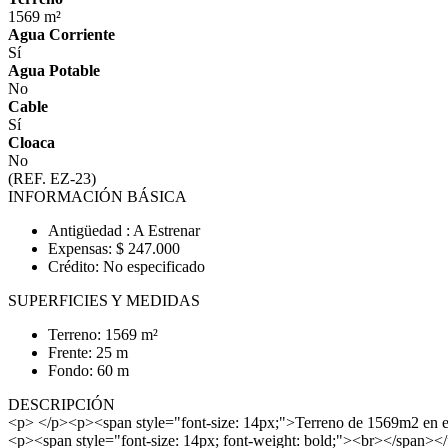
1569 m²
Agua Corriente
Sí
Agua Potable
No
Cable
Sí
Cloaca
No
(REF. EZ-23)
INFORMACIÓN BÁSICA
Antigüedad : A Estrenar
Expensas: $ 247.000
Crédito: No especificado
SUPERFICIES Y MEDIDAS
Terreno: 1569 m²
Frente: 25 m
Fondo: 60 m
DESCRIPCIÓN
<p> </p><p><span style="font-size: 14px;">Terreno de 1569m2 en
<p><span style="font-size: 14px; font-weight: bold;"><br>