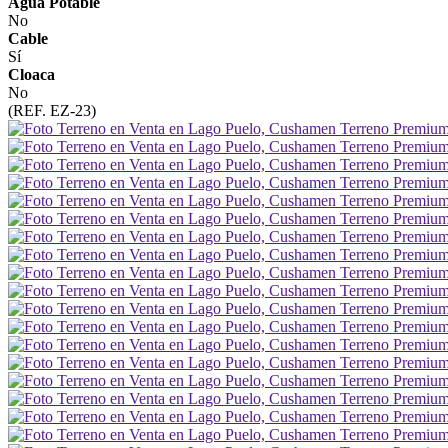
Agua Potable
No
Cable
Sí
Cloaca
No
(REF. EZ-23)