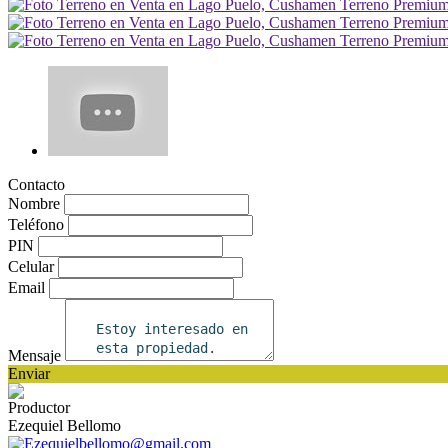
Contacto
Nombre
Teléfono
PIN
Celular
Email
Mensaje
Enviar
Productor
Ezequiel Bellomo
Ezequielbellomo@gmail.com