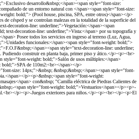
;">Exclusivo desarrollo&nbsp;</span><span style="font-size:
acompañado de un entorno natural con </span><span style="font-size:
-weight: bold;"> (Pool house, piscina, SPA, entre otros)</span></p>
e césped y se controlan malezas en la totalidad de la superficie del
text-decoration-line: underline;">Vegetación:</span><span
; text-decoration-line: underline;">Vista:</span> por su topografía y
:</span> Posee todos los servicios en ingreso al terreno (Luz, Agua,
e;">Unidades funcionales:</span><span style="font-weight: bold;">
e;">F.O.F&nbsp;</span><span style="text-decoration-line: underline;
o. Pudiendo construir en planta baja, primer piso y ático.</p><p><br>
 style="font-weight: bold;">Salón de usos múltiples:</span>
ht: bold;">SPA de 110m2:<br></span></p>
="font-size: 14px;">&nbsp; &nbsp;&nbsp;</span><span style="font-
rapia.</span></p><p>&nbsp;<span style="font-weight:
ajes</span> con&nbsp; "Camilla eléctrica de Piedras Calientes de
bsp;-<span style="font-weight: bold;">Vestuarios</span></p><p>-
etral.<br></p><p>-Juegos exteriores para niños.</p><p><br></p><p>El