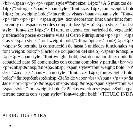
<br></span></p><p><span style="font-size: 14px;">A 5 minutos de El
14px;">otorga </span><span style="font-size: 14px; font-weight: bol
14px; font-weight: bold;">increíbles vistas</span><span style="font
<p><br></p><p>+ <span style="text-decoration-line: underline; font-w
terreno y en espacios verdes compartidos</p><p><span style="font-si
style="font-size: 14px;"> El terreno cuenta con variedad de vegetaci
y ubicación posee excelente vista al Cerro Piltriquitrón</p><p>+ <spa
Gas y <span style="font-weight: bold;">fibra óptica</span>)</p><p>
</span>Se permite la construcción de hasta 3 unidades funcionales </
font-weight: bold;">(Factor de ocupación del suelo):</span>&nbsp;Se p
</p><p><span style="font-weight: bold; text-decoration-line: unde
capacidad para 60 comensales con cocina completa y parrilla.<br
<p>&nbsp;&nbsp;&nbsp;&nbsp;-<span style="font-weight: bold;">Pil
size: 14px;">-</span><span style="font-size: 14px; font-weight: b
bold;">&nbsp;&nbsp;&nbsp;-Baño de vapor.<br></span></p><p>&nbsp
Jade"<br></p><p>&nbsp;&nbsp;&nbsp;&nbsp;<span style="font-weig
<span style="font-weight: bold;">Piletas exteriores:</span>&nbsp;p
terreno cuenta con <span style="font-weight: bold;">TITULO I
.
ATRIBUTOS EXTRA
: