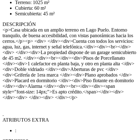
Terreno: 1025 m²
Cubierta: 60 m²
Semicubierta: 45 m²
DESCRIPCIÓN
<p>Casa ubicada en un amplio terreno en Lago Puelo. Entorno
tranquilo, de buena accesibilidad, con vistas panorámicas hacia los
cerros.</p><p> <div> </div><div>Cuenta con todos los servicios:
agua, luz, gas, internet y señal telefónica.</div><div><br></div>
<div> </div><div>La propiedad dispone de un garage semicubierto
de 45 m2. </div><div><br></div><div>Pisos de Porcellanato
</div><div>1 calefactor en planta baja, y otro en planta alta </div>
<div>Doble vidriado </div><div>Aberturas de pvc </div>
<div>Grifería de 1era marca </div><div>Plano aprobados </div>
<div>Placard en dormitorio </div><div>Piso flotante en domitorio
</div><div>Alarma </div><div><br></div><div><span
style="font-size: 14px;">Es apto crédito.</span></div><div>
</div><div> </div><div> </div></p>
.
ATRIBUTOS EXTRA
: