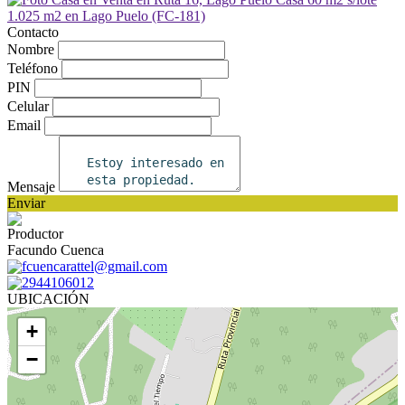
Contacto
Nombre
Teléfono
PIN
Celular
Email
Mensaje
Enviar
Productor
Facundo Cuenca
fcuencarattel@gmail.com
2944106012
UBICACIÓN
+
−